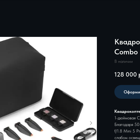
Квадрок
Combo (
В наличии
128 000
Оформи
Квадрокоптер
1-дюймовая 
Благодаря 50
f/1.8 Mini 5 
слабом освещ