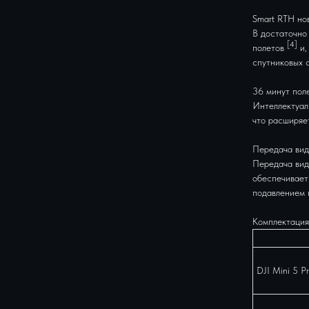
Smart RTH но
В достаточно
[4]
полетов
и,
спутниковых с
36 минут пол
Интеллектуал
что расширяе
Передача вид
Передача вид
обеспечивает
подавлением 
Комплектация
DJI Mini 5 Pr