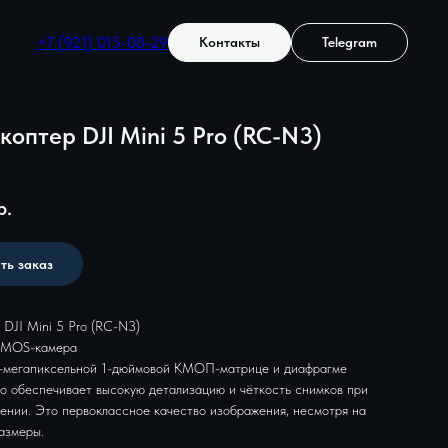
+7 (921) 015-08-29
Контакты
Telegram
оптер DJI Mini 5 Pro (RC-N3)
р.
ть заказ
 DJI Mini 5 Pro (RC-N3)
CMOS-камера
-мегапиксельной 1-дюймовой КМОП-матрице и диафрагме
Pro обеспечивает высокую детализацию и чёткость снимков при
ении. Это первоклассное качество изображения, несмотря на
азмеры.