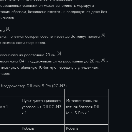
 освещенных условиях он может запоминать маршруты
 таким образом, безопасно взлетать и возвращаться даже без
игналов.
[5]
ета
[5]
ьная полетная батарея обеспечивает до 36 минут полета
,
т возможности творчества.
[6]
еосигнала на расстояние 20 км
[6]
еосигнала O4+ поддерживается на расстоянии до 20 км
и
 плавную, стабильную 10-битную передачу с улучшенным
помех.
 Квадрокоптер DJI Mini 5 Pro (RC-N3)
Пульт дистанционного
Интеллектуальная
o x 1
управления DJI RC-N3
летная батарея DJI
x 1
Mini 5 Pro x 1
Кабель
Кабель