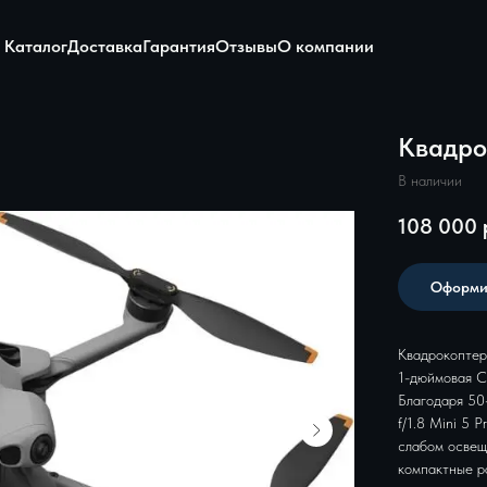
Каталог
Доставка
Гарантия
Отзывы
О компании
Квадрок
В наличии
108 000
Оформи
Квадрокоптер
1-дюймовая 
Благодаря 50
f/1.8 Mini 5 
слабом освещ
компактные р