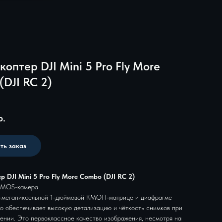
оптер DJI Mini 5 Pro Fly More
DJI RC 2)
р.
ть заказ
 DJI Mini 5 Pro Fly More Combo (DJI RC 2)
CMOS-камера
-мегапиксельной 1-дюймовой КМОП-матрице и диафрагме
Pro обеспечивает высокую детализацию и чёткость снимков при
ении. Это первоклассное качество изображения, несмотря на