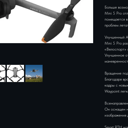
Больше возмо
Mini 5 Pro от
помещается в
проблем лета
Улучшенный A
Mini 5 Pro р
«Велоспорт» 
Улучшенное о
маневренност
Вращение под
Благодаря вр
кадры с новых
Waypoint лег
Всенаправлен
Он оснащен н
изображения 
Smart RTH но