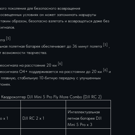
вого поколения для безопасного возвращения
 освещенных условиях он может запоминать маршруты
 таким образом, безопасно взлетать и возвращаться даже без
игналов.
[5]
ета
[5]
ьная полетная батарея обеспечивает до 36 минут полета
,
т возможности творчества.
[6]
еосигнала на расстояние 20 км
[6]
еосигнала O4+ поддерживается на расстоянии до 20 км
и
 плавную, стабильную 10-битную передачу с улучшенным
помех.
 Квадрокоптер DJI Mini 5 Pro Fly More Combo (DJI RC 2)
Интеллектуальная
o x 1
DJI RC 2 x 1
летная батарея DJI
Mini 5 Pro x 3