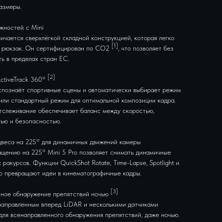
азмеры.
жностей с Mini
личается сверхлёгкой складной конструкцией, которая легко
[1]
 рюкзак. Он сертифицирован по CO2
, что позволяет без
ть в пределах стран ЕС.
[2]
ctiveTrack 360°
аспознаёт спортивные сцены и автоматически выбирает режим
или стандартный режим для оптимальной композиции кадра.
тслеживание обеспечивает баланс между скоростью,
ью и безопасностью.
веса на 225° для динамичных движений камеры
ащению на 225° Mini 5 Pro позволяет снимать динамичные
 ракурсов. Функции QuickShot Rotate, Time-Lapse, Spotlight и
ко превращают идеи в кинематографичные кадры.
[3]
ное обнаружение препятствий ночью
аправленным вперед LiDAR и несколькими датчиками
для всенаправленного обнаружения препятствий, даже ночью.