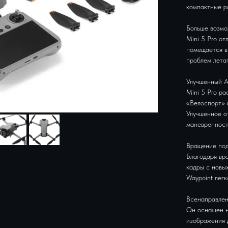
компактные р
Больше возмо
Mini 5 Pro от
помещается в
проблем лета
Улучшенный A
Mini 5 Pro р
«Велоспорт» 
Улучшенное о
маневренност
Вращение под
Благодаря вр
кадры с новых
Waypoint лег
Всенаправлен
Он оснащен н
изображения 