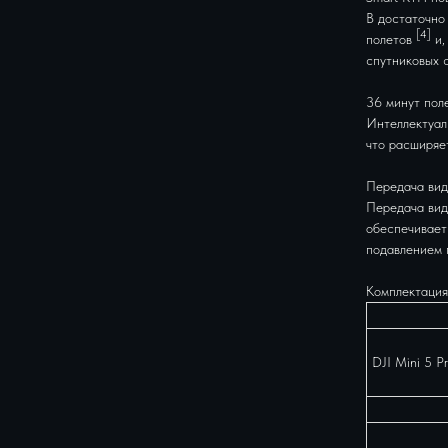
В достаточно
[4]
полетов
и,
спутниковых с
36 минут пол
Интеллектуал
что расширяе
Передача вид
Передача вид
обеспечивает
подавлением 
Комплектация
DJI Mini 5 Pr