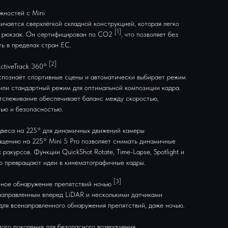
жностей с Mini
личается сверхлёгкой складной конструкцией, которая легко
[1]
 рюкзак. Он сертифицирован по CO2
, что позволяет без
ть в пределах стран ЕС.
[2]
ctiveTrack 360°
аспознаёт спортивные сцены и автоматически выбирает режим
или стандартный режим для оптимальной композиции кадра.
тслеживание обеспечивает баланс между скоростью,
ью и безопасностью.
веса на 225° для динамичных движений камеры
ащению на 225° Mini 5 Pro позволяет снимать динамичные
 ракурсов. Функции QuickShot Rotate, Time-Lapse, Spotlight и
ко превращают идеи в кинематографичные кадры.
[3]
ное обнаружение препятствий ночью
аправленным вперед LiDAR и несколькими датчиками
для всенаправленного обнаружения препятствий, даже ночью.
вого поколения для безопасного возвращения