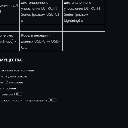
дистанционного
дистанционного
анения DJI
управления DJI RC-N
управления DJI RC-N
1
Series (разъем USB-C)
Series (разъем
x 1
Lightning) x 1
опеллер
Кабель передачи
o (пара) x
данных USB-C — USB-
C x 1
ИМУЩЕСТВА
 актуальное наличие
ка в день заказа
ия 12 месяцев
т и обмен
c учётом НДС
 с юр. лицами по договору и ЭДО