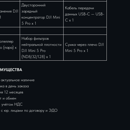
Двусторонний
Кабель передачи
анения DJI
зарядный
данных USB-C — USB-
1
концентратор DJI Mini
C x 1
5 Pro x 1
Набор фильтров
опеллер
нейтральной плотности
Сумка через плечо DJI
o (пара) x
DJI Mini 5 Pro
Mini 5 Pro x 1
(ND8/32/128) x 1
ИМУЩЕСТВА
 актуальное наличие
ка в день заказа
ия 12 месяцев
т и обмен
c учётом НДС
 с юр. лицами по договору и ЭДО